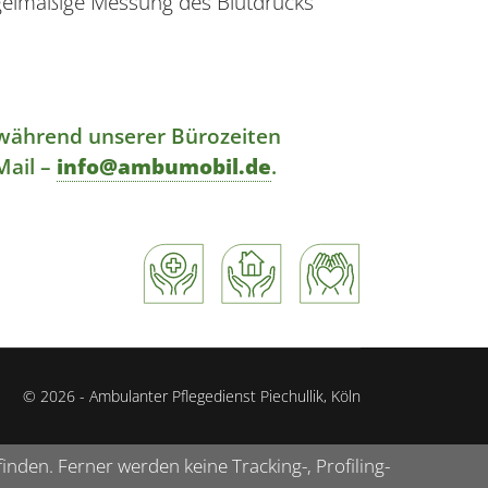
egelmäßige Messung des Blutdrucks
s während unserer Bürozeiten
Mail –
info@ambumobil.de
.
© 2026 - Ambulanter Pflegedienst Piechullik, Köln
nden. Ferner werden keine Tracking-, Profiling-